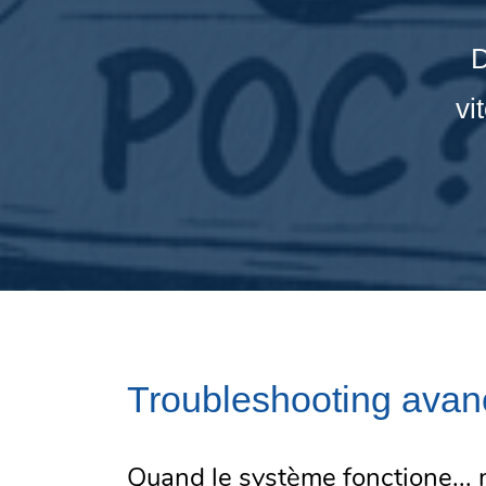
D
vi
Troubleshooting avan
Quand le système fonctione...