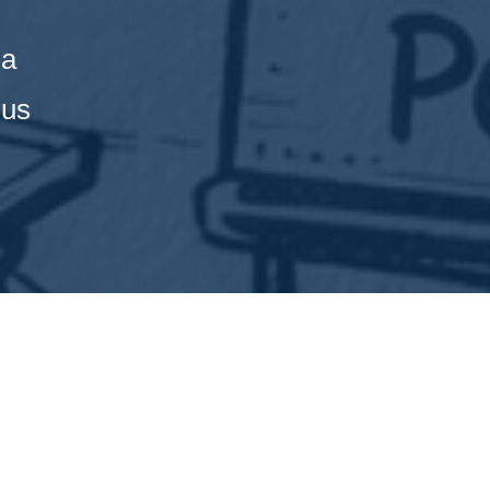
la
lus